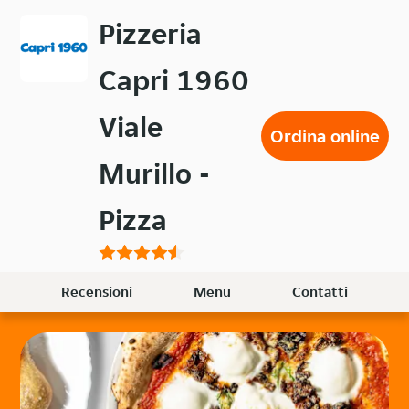
Passa
Pizzeria
al
contenuto
Capri 1960
principale
Viale
Ordina online
Murillo -
Pizza
Recensioni
Menu
Contatti